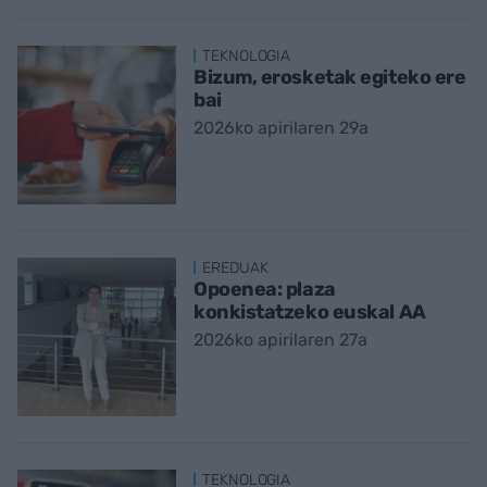
TEKNOLOGIA
Bizum, erosketak egiteko ere
bai
2026ko apirilaren 29a
EREDUAK
Opoenea: plaza
konkistatzeko euskal AA
2026ko apirilaren 27a
TEKNOLOGIA