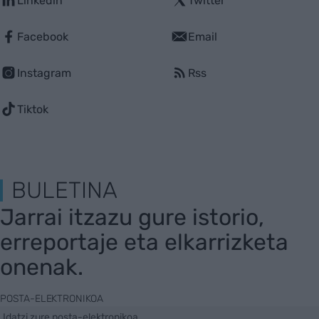
Linkedin
Twitter
Facebook
Email
Instagram
Rss
Tiktok
BULETINA
Jarrai itzazu gure istorio,
erreportaje eta elkarrizketa
onenak.
POSTA-ELEKTRONIKOA