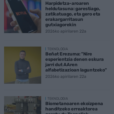
Harpidetza-aroaren
heldutasuna: garestiago,
zatikatuago, eta gero eta
erakargarritasun
gutxiagorekin
2026ko apirilaren 22a
TEKNOLOGIA
Beñat Erezuma: "Nire
esperientzia denen eskura
jarri dut AAren
alfabetizazioan laguntzeko"
2026ko apirilaren 22a
TEKNOLOGIA
Biometanoaren ekoizpena
handitzeko erreaktorea