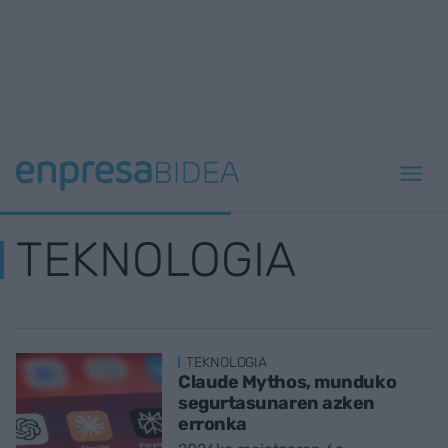
TEKNOLOGIA
TEKNOLOGIA
Claude Mythos, munduko
segurtasunaren azken
erronka