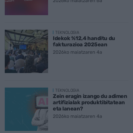
2026ko maiatzaren 6a
TEKNOLOGIA
Idekok %12,4 handitu du
fakturazioa 2025ean
2026ko maiatzaren 4a
TEKNOLOGIA
Zein eragin izango du adimen
artifizialak produktibitatean
eta lanean?
2026ko maiatzaren 4a