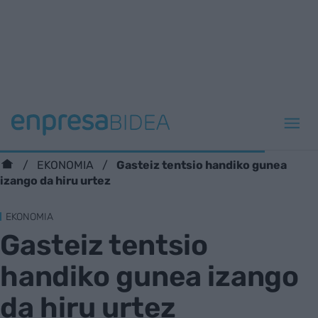
Gasteiz tentsio handiko gunea
EKONOMIA
izango da hiru urtez
EKONOMIA
Gasteiz tentsio
handiko gunea izango
da hiru urtez