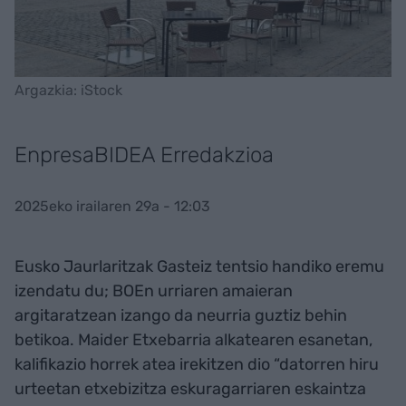
Argazkia: iStock
EnpresaBIDEA Erredakzioa
2025eko irailaren 29a - 12:03
Eusko Jaurlaritzak Gasteiz tentsio handiko eremu
izendatu du; BOEn urriaren amaieran
argitaratzean izango da neurria guztiz behin
betikoa. Maider Etxebarria alkatearen esanetan,
kalifikazio horrek atea irekitzen dio “datorren hiru
urteetan etxebizitza eskuragarriaren eskaintza