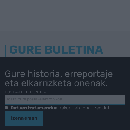
GURE BULETINA
Gure historia, erreportaje
eta elkarrizketa onenak.
POSTA-ELEKTRONIKOA
Datuen tratamendua
irakurri eta onartzen dut.
Izena eman