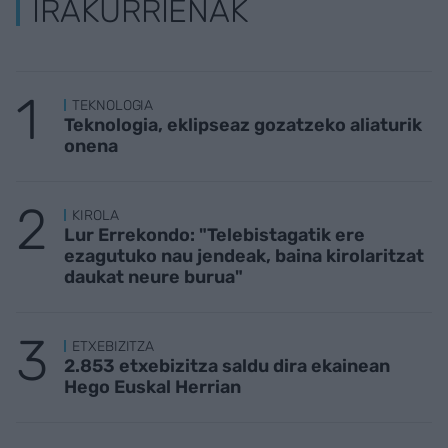
IRAKURRIENAK
TEKNOLOGIA
Teknologia, eklipseaz gozatzeko aliaturik
onena
KIROLA
Lur Errekondo: "Telebistagatik ere
ezagutuko nau jendeak, baina kirolaritzat
daukat neure burua"
ETXEBIZITZA
2.853 etxebizitza saldu dira ekainean
Hego Euskal Herrian