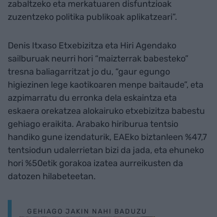
zabaltzeko eta merkatuaren disfuntzioak
zuzentzeko politika publikoak aplikatzeari”.
Denis Itxaso Etxebizitza eta Hiri Agendako
sailburuak neurri hori “maizterrak babesteko”
tresna baliagarritzat jo du, “gaur egungo
higiezinen lege kaotikoaren menpe baitaude”, eta
azpimarratu du erronka dela eskaintza eta
eskaera orekatzea alokairuko etxebizitza babestu
gehiago eraikita. Arabako hiriburua tentsio
handiko gune izendaturik, EAEko biztanleen %47,7
tentsiodun udalerrietan bizi da jada, eta ehuneko
hori %50etik gorakoa izatea aurreikusten da
datozen hilabeteetan.
GEHIAGO JAKIN NAHI BADUZU