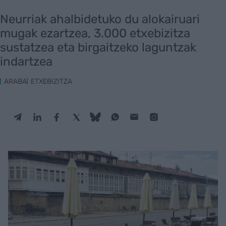
Neurriak ahalbidetuko du alokairuari
mugak ezartzea, 3.000 etxebizitza
sustatzea eta birgaitzeko laguntzak
indartzea
ARABA
ETXEBIZITZA