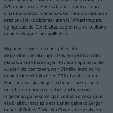
679 Udalaren eta Eusko Jaurlaritzaren artean
sinatutako hitzarmenekoak. Gainera, alokairuaren
prezioak tokiko biztanleriaren ia %98ari mugatu
egingo zaizkio, Etxebizitza Legean aurreikusitako
gehienezko prezioak aplikatuta.
Birgaitze, efizientzia energetiko eta
irisgarritasunerako laguntzak ere jasotzen ditu
planak, arreta berezia jarrita Zaramaga bezalako
auzoen biziberritzean, non 31 milioi euro baino
gehiago inbertituko diren 322 etxebizitzatan.
Horri neurri fiskalak gehitu behar zaizkio, hala
nola, hutsik dauden etxebizitzei Ondasun
Higiezinen gaineko Zergan %50eko errekarguak,
eta Eraikin, Instalazio eta Lanen gaineko Zergan
hobariak Babes Ofizialeko Etxebizitzetarako eta