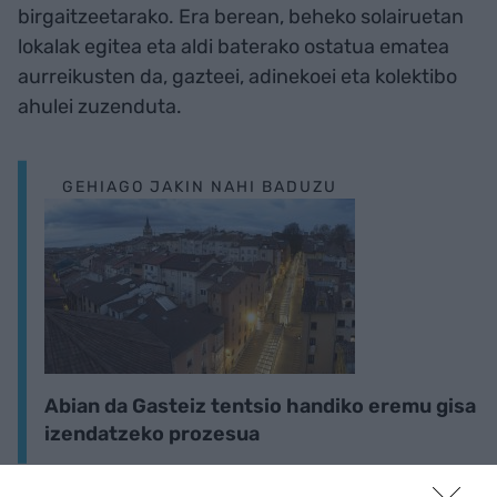
birgaitzeetarako. Era berean, beheko solairuetan
lokalak egitea eta aldi baterako ostatua ematea
aurreikusten da, gazteei, adinekoei eta kolektibo
ahulei zuzenduta.
GEHIAGO JAKIN NAHI BADUZU
Abian da Gasteiz tentsio handiko eremu gisa
izendatzeko prozesua