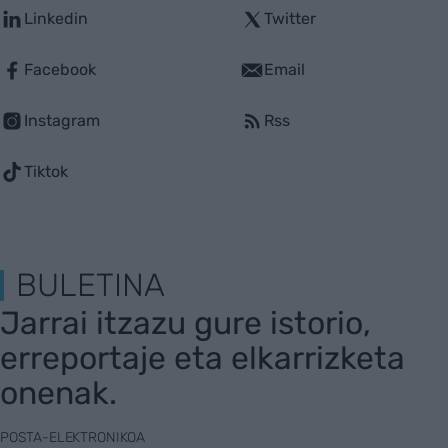
Linkedin
Twitter
Facebook
Email
Instagram
Rss
Tiktok
BULETINA
Jarrai itzazu gure istorio,
erreportaje eta elkarrizketa
onenak.
POSTA-ELEKTRONIKOA