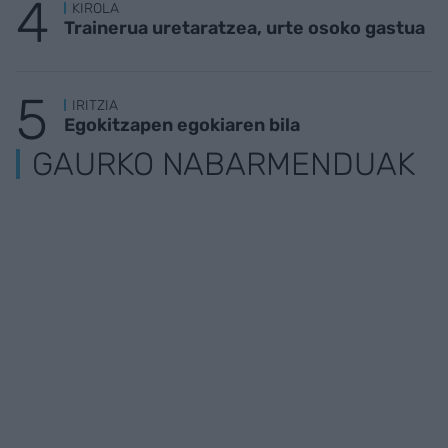
KIROLA
Trainerua uretaratzea, urte osoko gastua
IRITZIA
Egokitzapen egokiaren bila
GAURKO NABARMENDUAK