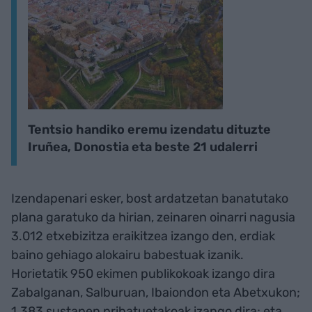
Tentsio handiko eremu izendatu dituzte
Iruñea, Donostia eta beste 21 udalerri
Izendapenari esker, bost ardatzetan banatutako
plana garatuko da hirian, zeinaren oinarri nagusia
3.012 etxebizitza eraikitzea izango den, erdiak
baino gehiago alokairu babestuak izanik.
Horietatik 950 ekimen publikokoak izango dira
Zabalganan, Salburuan, Ibaiondon eta Abetxukon;
1.383 sustapen pribatuetakoak izango dira; eta