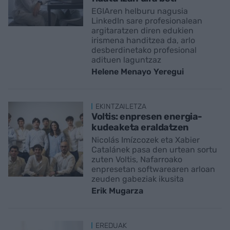
EGIAren helburu nagusia
LinkedIn sare profesionalean
argitaratzen diren edukien
irismena handitzea da, arlo
desberdinetako profesional
adituen laguntzaz
Helene Menayo Yeregui
EKINTZAILETZA
Voltis: enpresen energia-
kudeaketa eraldatzen
Nicolás Imízcozek eta Xabier
Catalánek pasa den urtean sortu
zuten Voltis, Nafarroako
enpresetan softwarearen arloan
zeuden gabeziak ikusita
Erik Mugarza
EREDUAK