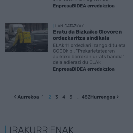
EnpresaBIDEA erredakzioa
LAN GATAZKAK
Eratu da Bizkaiko Glovoren
ordezkaritza sindikala
ELAk 11 ordezkari izango ditu eta
CCOOk bi. "Prekarietatearen
aurkako borrokan urrats handia"
dela adierazi du ELAk
EnpresaBIDEA erredakzioa
Aurrekoa
1
2
3
4
5
…
482
Hurrengoa
IRAKURRIENAK