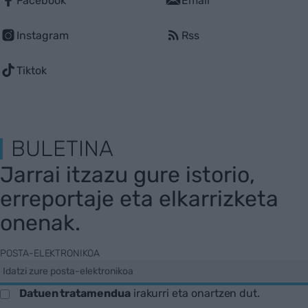
Facebook
Email
Instagram
Rss
Tiktok
BULETINA
Jarrai itzazu gure istorio,
erreportaje eta elkarrizketa
onenak.
POSTA-ELEKTRONIKOA
Datuen tratamendua
irakurri eta onartzen dut.