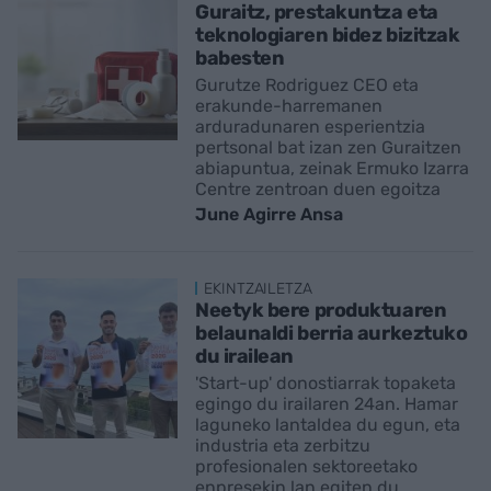
Guraitz, prestakuntza eta
teknologiaren bidez bizitzak
babesten
Gurutze Rodriguez CEO eta
erakunde-harremanen
arduradunaren esperientzia
pertsonal bat izan zen Guraitzen
abiapuntua, zeinak Ermuko Izarra
Centre zentroan duen egoitza
June Agirre Ansa
EKINTZAILETZA
Neetyk bere produktuaren
belaunaldi berria aurkeztuko
du irailean
'Start-up' donostiarrak topaketa
egingo du irailaren 24an. Hamar
laguneko lantaldea du egun, eta
industria eta zerbitzu
profesionalen sektoreetako
enpresekin lan egiten du