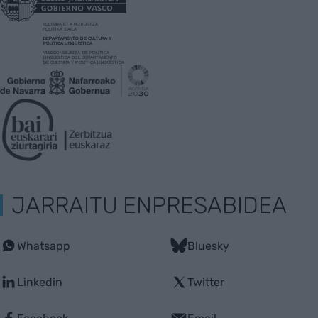
JARRAITU ENPRESABIDEA
Whatsapp
Bluesky
Linkedin
Twitter