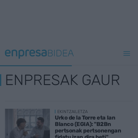
ENPRESAK GAUR
EKINTZAILETZA
Urko de la Torre eta Ian
Blanco (EGIA): "B2Bn
pertsonak pertsonengan
fidatu izan dira beti"